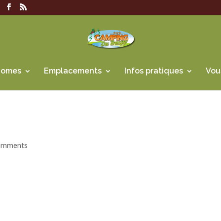
homes
Emplacements
Infos pratiques
Vou
omments